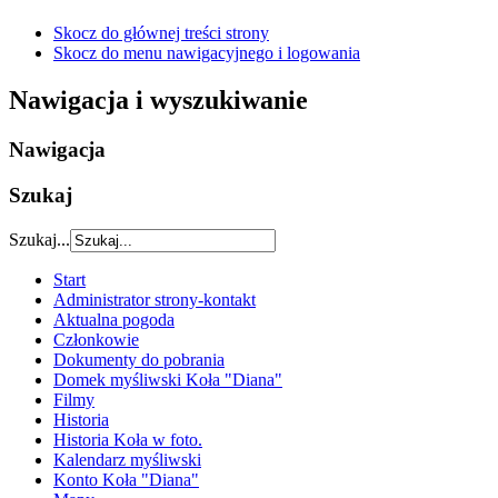
Skocz do głównej treści strony
Skocz do menu nawigacyjnego i logowania
Nawigacja i wyszukiwanie
Nawigacja
Szukaj
Szukaj...
Start
Administrator strony-kontakt
Aktualna pogoda
Członkowie
Dokumenty do pobrania
Domek myśliwski Koła "Diana"
Filmy
Historia
Historia Koła w foto.
Kalendarz myśliwski
Konto Koła "Diana"