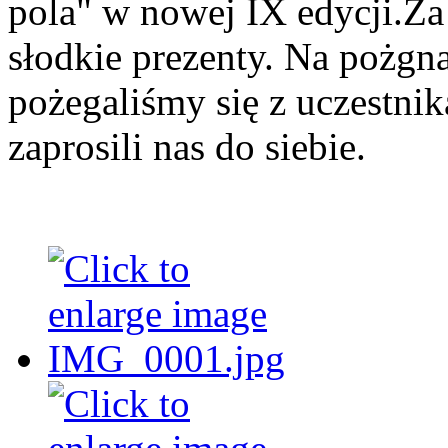
pola" w nowej IX edycji.Za
słodkie prezenty. Na pożgn
pożegaliśmy się z uczestni
zaprosili nas do siebie.