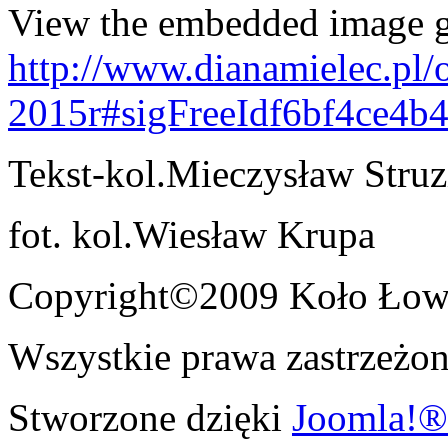
View the embedded image ga
http://www.dianamielec.pl/
2015r#sigFreeIdf6bf4ce4b
Tekst-kol.Mieczysław Struz
fot. kol.Wiesław Krupa
Copyright©2009 Koło Łowi
Wszystkie prawa zastrzeżon
Stworzone dzięki
Joomla!®