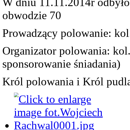
W dniu 11.11.2014r odbyło
obwodzie 70
Prowadzący polowanie: ko
Organizator polowania: ko
sponsorowanie śniadania)
Król polowania i Król pudla