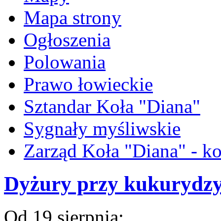
Mapa strony
Ogłoszenia
Polowania
Prawo łowieckie
Sztandar Koła "Diana"
Sygnały myśliwskie
Zarząd Koła "Diana" - ko
Dyżury przy kukurydz
Od 19 sierpnia: