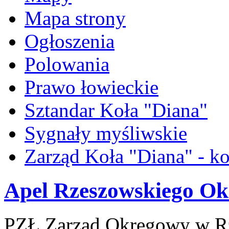
Mapa strony
Ogłoszenia
Polowania
Prawo łowieckie
Sztandar Koła "Diana"
Sygnały myśliwskie
Zarząd Koła "Diana" - ko
Apel Rzeszowskiego O
PZŁ Zarząd Okręgowy w Rze