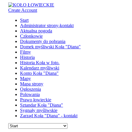
Create Account
Start
Administrator strony-kontakt
Aktualna pogoda
Członkowie
Dokumenty do pobrania
Domek myśliwski Koła "Diana"
Filmy
Historia
Historia Koła w foto.
Kalendarz myśliwski
Konto Koła "Diana"
Mapy
Mapa strony
Ogłoszenia
Polowania
Prawo łowieckie
Sztandar Koła "Diana"
Sygnały myśliwskie
Zarząd Koła "Diana" - kontakt