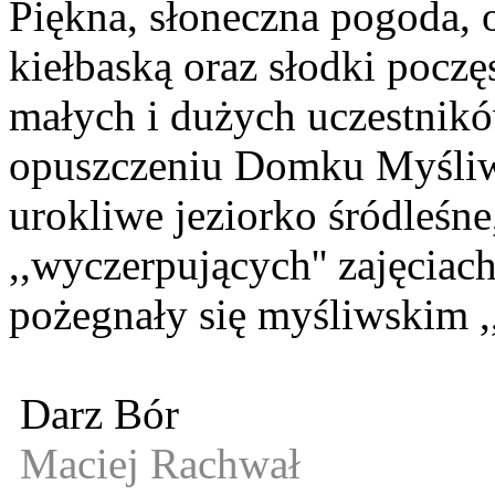
Piękna, słoneczna pogoda, o
kiełbaską oraz słodki pocz
małych i dużych uczestnikó
opuszczeniu Domku Myśliws
urokliwe jeziorko śródleśn
,,wyczerpujących'' zajęcia
pożegnały się myśliwskim ,,
Darz Bór
Maciej Rachwał